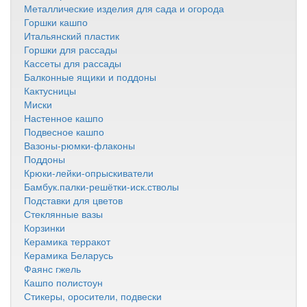
Металлические изделия для сада и огорода
Горшки кашпо
Итальянский пластик
Горшки для рассады
Кассеты для рассады
Балконные ящики и поддоны
Кактусницы
Миски
Настенное кашпо
Подвесное кашпо
Вазоны-рюмки-флаконы
Поддоны
Крюки-лейки-опрыскиватели
Бамбук.палки-решётки-иск.стволы
Подставки для цветов
Стеклянные вазы
Корзинки
Керамика терракот
Керамика Беларусь
Фаянс гжель
Кашпо полистоун
Стикеры, оросители, подвески