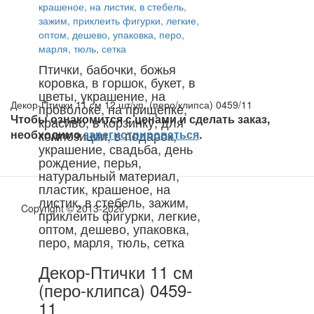
Птички, бабочки, божья
коровка, в горшок, букет, в
цветы, украшение, на
Декор-Птички 11 см 12 шт/уп. (перо/клипса) 0459/11
проволоке, на прищепке,
Чтобы ознакомится с ценами и сделать заказ,
красиво, в корзинку, для
необходимо
композиции, в подарок,
зарегистрироваться
.
украшение, свадьба, день
рождение, перья,
натуральный материал,
пластик, крашеное, на
листик, в стебель, зажим,
Copyright © 2013-2020
приклеить фигурки, легкие,
оптом, дешево, упаковка,
перо, марля, тюль, сетка
Декор-Птички 11 см
(перо-клипса) 0459-
11