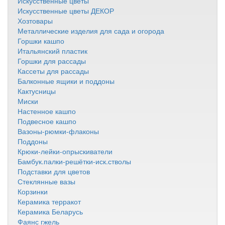
Искусственные цветы
Искусственные цветы ДЕКОР
Хозтовары
Металлические изделия для сада и огорода
Горшки кашпо
Итальянский пластик
Горшки для рассады
Кассеты для рассады
Балконные ящики и поддоны
Кактусницы
Миски
Настенное кашпо
Подвесное кашпо
Вазоны-рюмки-флаконы
Поддоны
Крюки-лейки-опрыскиватели
Бамбук.палки-решётки-иск.стволы
Подставки для цветов
Стеклянные вазы
Корзинки
Керамика терракот
Керамика Беларусь
Фаянс гжель