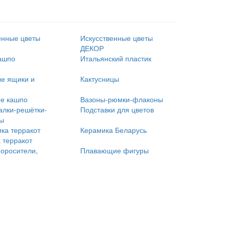
енные цветы
Искусственные цветы
ДЕКОР
ашпо
Итальянский пластик
е ящики и
Кактусницы
е кашпо
Вазоны-рюмки-флаконы
алки-решётки-
Подставки для цветов
лы
Керамика Беларусь
 терракот
 оросители,
Плавающие фигуры