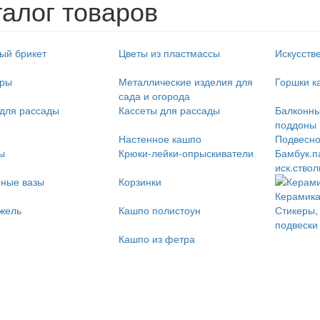
талог товаров
ый брикет
Цветы из пластмассы
Искусств
ары
Металлические изделия для
Горшки к
сада и огорода
для рассады
Кассеты для рассады
Балконны
поддоны
Настенное кашпо
Подвесно
ы
Крюки-лейки-опрыскиватели
Бамбук.п
иск.ство
нные вазы
Корзинки
Керамика
жель
Кашпо полистоун
Стикеры,
подвески
Кашпо из фетра