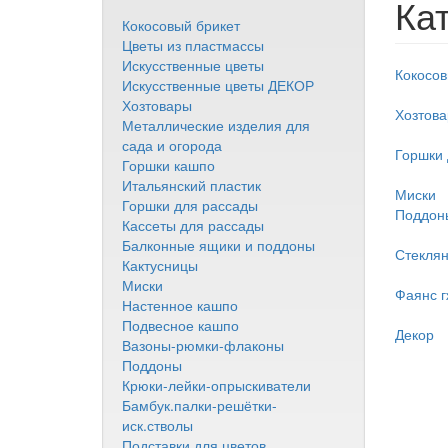
Ка
Кокосовый брикет
Цветы из пластмассы
Искусственные цветы
Кокосов
Искусственные цветы ДЕКОР
Хозтовары
Хозтов
Металлические изделия для
сада и огорода
Горшки 
Горшки кашпо
Итальянский пластик
Миски
Горшки для рассады
Поддон
Кассеты для рассады
Балконные ящики и поддоны
Стекля
Кактусницы
Миски
Фаянс г
Настенное кашпо
Подвесное кашпо
Декор
Вазоны-рюмки-флаконы
Поддоны
Крюки-лейки-опрыскиватели
Бамбук.палки-решётки-
иск.стволы
Подставки для цветов