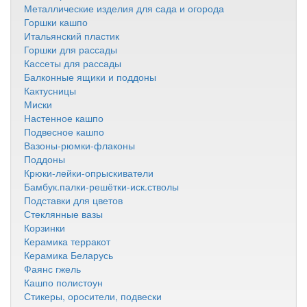
Металлические изделия для сада и огорода
Горшки кашпо
Итальянский пластик
Горшки для рассады
Кассеты для рассады
Балконные ящики и поддоны
Кактусницы
Миски
Настенное кашпо
Подвесное кашпо
Вазоны-рюмки-флаконы
Поддоны
Крюки-лейки-опрыскиватели
Бамбук.палки-решётки-иск.стволы
Подставки для цветов
Стеклянные вазы
Корзинки
Керамика терракот
Керамика Беларусь
Фаянс гжель
Кашпо полистоун
Стикеры, оросители, подвески