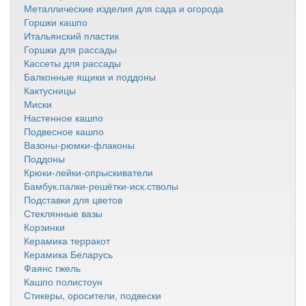
Металлические изделия для сада и огорода
Горшки кашпо
Итальянский пластик
Горшки для рассады
Кассеты для рассады
Балконные ящики и поддоны
Кактусницы
Миски
Настенное кашпо
Подвесное кашпо
Вазоны-рюмки-флаконы
Поддоны
Крюки-лейки-опрыскиватели
Бамбук.палки-решётки-иск.стволы
Подставки для цветов
Стеклянные вазы
Корзинки
Керамика терракот
Керамика Беларусь
Фаянс гжель
Кашпо полистоун
Стикеры, оросители, подвески