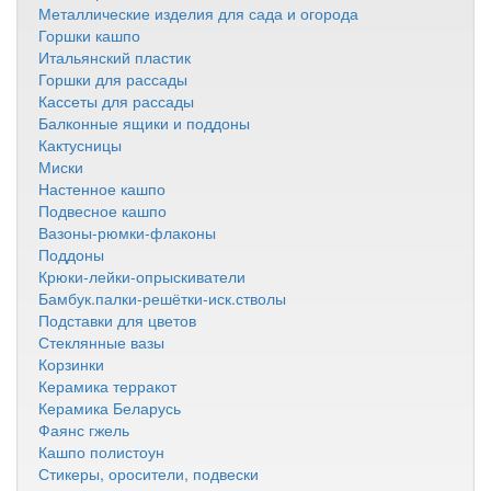
Металлические изделия для сада и огорода
Горшки кашпо
Итальянский пластик
Горшки для рассады
Кассеты для рассады
Балконные ящики и поддоны
Кактусницы
Миски
Настенное кашпо
Подвесное кашпо
Вазоны-рюмки-флаконы
Поддоны
Крюки-лейки-опрыскиватели
Бамбук.палки-решётки-иск.стволы
Подставки для цветов
Стеклянные вазы
Корзинки
Керамика терракот
Керамика Беларусь
Фаянс гжель
Кашпо полистоун
Стикеры, оросители, подвески