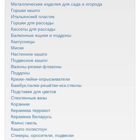
Металлические изделия для сада и огорода
Горшки кашпо
Итальянский пластик
Горшки для рассады
Кассеты для рассады
Балконные ящики и поддоны
Кактусницы
Миски
Настенное кашпо
Подвесное кашпо
Вазоны-рюмки-флаконы
Поддоны
Крюки-лейки-опрыскиватели
Бамбук.палки-решётки-иск.стволы
Подставки для цветов
Стеклянные вазы
Корзинки
Керамика терракот
Керамика Беларусь
Фаянс гжель
Кашпо полистоун
Стикеры, оросители, подвески