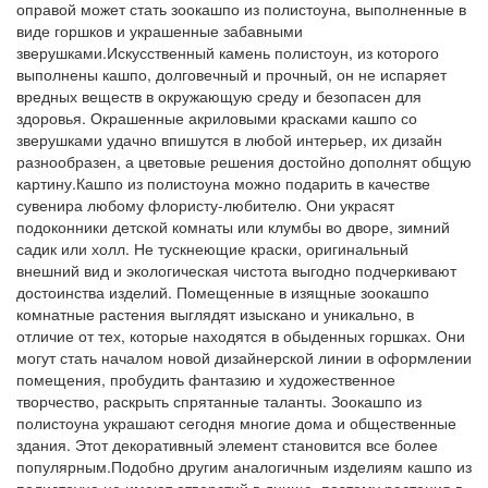
оправой может стать зоокашпо из полистоуна, выполненные в
виде горшков и украшенные забавными
зверушками.Искусственный камень полистоун, из которого
выполнены кашпо, долговечный и прочный, он не испаряет
вредных веществ в окружающую среду и безопасен для
здоровья. Окрашенные акриловыми красками кашпо со
зверушками удачно впишутся в любой интерьер, их дизайн
разнообразен, а цветовые решения достойно дополнят общую
картину.Кашпо из полистоуна можно подарить в качестве
сувенира любому флористу-любителю. Они украсят
подоконники детской комнаты или клумбы во дворе, зимний
садик или холл. Не тускнеющие краски, оригинальный
внешний вид и экологическая чистота выгодно подчеркивают
достоинства изделий. Помещенные в изящные зоокашпо
комнатные растения выглядят изыскано и уникально, в
отличие от тех, которые находятся в обыденных горшках. Они
могут стать началом новой дизайнерской линии в оформлении
помещения, пробудить фантазию и художественное
творчество, раскрыть спрятанные таланты. Зоокашпо из
полистоуна украшают сегодня многие дома и общественные
здания. Этот декоративный элемент становится все более
популярным.Подобно другим аналогичным изделиям кашпо из