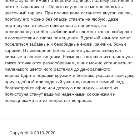
полистоуна не имеют отверстий в днище, поэтому растения в
них не выращивают. Однако внутрь него можно спрятать
цветочный горшок. При поливе вода останется внутри кашпо,
поэтому его можно без опаски ставить на любую, даже
портящуюся от влаги поверхность, например, на
полированную мебель.«Звериный» элемент кашпо выбирают
в соответствии с типом помещения. В детской комнате могут
поселиться забавные и безобидные ежики, зайчики, божьи
коровки. В помещения более строгие удачнее впишутся
сильные и ловкие хищники. Размеры зоокашпо из полистоуна
также отличаются разнообразием, в них можно установить от
маленького цветочного растения до декоративного
дерева.Дарите подарки друзьям и близким, украсьте свой дом,
приусадебный или садовый участок, оживите зимний сад,
благоустройте офис или детскую площадку – кашпо из
полистоуна станут вашими надежными союзниками и
помощниками в этих непростых вопросах.
Copyright © 2013-2020