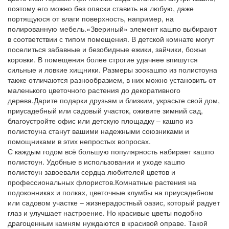
поэтому его можно без опаски ставить на любую, даже
портящуюся от влаги поверхность, например, на
полированную мебель.«Звериный» элемент кашпо выбирают
в соответствии с типом помещения. В детской комнате могут
поселиться забавные и безобидные ежики, зайчики, божьи
коровки. В помещения более строгие удачнее впишутся
сильные и ловкие хищники. Размеры зоокашпо из полистоуна
также отличаются разнообразием, в них можно установить от
маленького цветочного растения до декоративного
дерева.Дарите подарки друзьям и близким, украсьте свой дом,
приусадебный или садовый участок, оживите зимний сад,
благоустройте офис или детскую площадку – кашпо из
полистоуна станут вашими надежными союзниками и
помощниками в этих непростых вопросах.
С каждым годом всё большую популярность набирает кашпо
полистоун. Удобные в использовании и уходе кашпо
полистоун завоевали сердца любителей цветов и
профессиональных флористов.Комнатные растения на
подоконниках и полках, цветочные клумбы на приусадебном
или садовом участке – жизнерадостный оазис, который радует
глаз и улучшает настроение. Но красивые цветы подобно
драгоценным камням нуждаются в красивой оправе. Такой