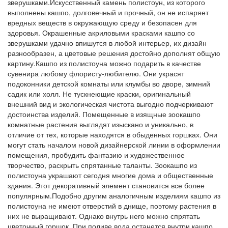
зверушками.Искусственный камень полистоун, из которого
выполнены кашпо, долговечный и прочный, он не испаряет
вредных веществ в окружающую среду и безопасен для
здоровья. Окрашенные акриловыми красками кашпо со
зверушками удачно впишутся в любой интерьер, их дизайн
разнообразен, а цветовые решения достойно дополнят общую
картину.Кашпо из полистоуна можно подарить в качестве
сувенира любому флористу-любителю. Они украсят
подоконники детской комнаты или клумбы во дворе, зимний
садик или холл. Не тускнеющие краски, оригинальный
внешний вид и экологическая чистота выгодно подчеркивают
достоинства изделий. Помещенные в изящные зоокашпо
комнатные растения выглядят изыскано и уникально, в
отличие от тех, которые находятся в обыденных горшках. Они
могут стать началом новой дизайнерской линии в оформлении
помещения, пробудить фантазию и художественное
творчество, раскрыть спрятанные таланты. Зоокашпо из
полистоуна украшают сегодня многие дома и общественные
здания. Этот декоративный элемент становится все более
популярным.Подобно другим аналогичным изделиям кашпо из
полистоуна не имеют отверстий в днище, поэтому растения в
них не выращивают. Однако внутрь него можно спрятать
цветочный горшок. При поливе вода останется внутри кашпо,