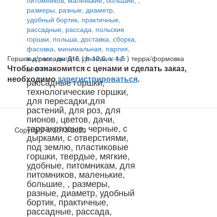
Горшок д/рассады Д15 ( h-12,0, v-1,5 ) терра/формовка
Чтобы ознакомится с ценами и сделать заказ,
необходимо
зарегистрироваться
.
рассадные горшки,
технологические горшки,
для пересадки,для
растений, для роз, для
пионов, цветов, дачи,
терракотовые, черные, с
Copyright © 2013-2020
дырками, с отверстиями,
под землю, пластиковые
горшки, твердые, мягкие,
удобные, питомникам, для
питомников, маленькие,
большие, , размеры,
разные, диаметр, удобный
бортик, практичные,
рассадные, рассада,