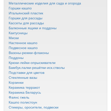
Металлические изделия для сада и огорода
Горшки кашпо
Итальянский пластик
Горшки для рассады
Кассеты для рассады
Балконные ящики и поддоны
Кактусницы
Миски
Настенное кашпо
Подвесное кашпо
Вазоны-рюмки-флаконы
Поддоны
Крюки-лейки-опрыскиватели
Бамбук.палки-решётки-иск.стволы
Подставки для цветов
Стеклянные вазы
Корзинки
Керамика терракот
Керамика Беларусь
Фаянс гжель
Кашпо полистоун
Стикеры, оросители, подвески