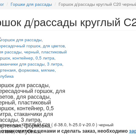
ог
Горшки для рассады
Горшок д/рассады круглый С20 черны
ршок д/рассады круглый С
оршок для рассады,
ересадочный горшок, для
ветов, для рассады,
ерный, пластиковый
оршок, контейнер, 0,5
итра, стаканчики для
ассады, 3 литра,
ортензия, формовка,
д/рассады КРУГЛЫЙ С20 ( d-38.0, h-25.0 v-20.0 ) черный
ягкие, голубика
ознакомится с ценами и сделать заказ, необходимо
за