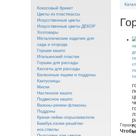
Катал
Кокосовый брикет
Цветы из пластмассы
Го
Искусственные цветы
Искусственные цветы ДЕКОР
Хозтовары
Металлические изделия для
сада и огорода
Горшки кашпо
Итальянский пластик
Горшки для рассады
Кассеты для рассады
Балконные ящики и поддоны
Кактусницы
г
Миски
п
Настенное кашпо
ц
Подвесное кашпо
ч
Вазоны-рюмки-флаконы
г
Поддоны
л
Крюки-лейки-опрыскиватели
р
Бамбук.палки-решётки-
г
Горшок 
иск.стволы
м
Чтобы 
Подставки для цветов