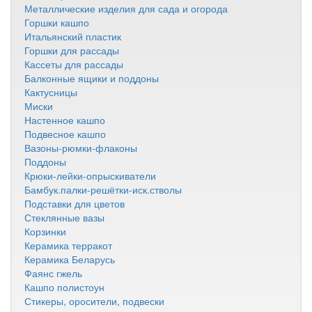
Металлические изделия для сада и огорода
Горшки кашпо
Итальянский пластик
Горшки для рассады
Кассеты для рассады
Балконные ящики и поддоны
Кактусницы
Миски
Настенное кашпо
Подвесное кашпо
Вазоны-рюмки-флаконы
Поддоны
Крюки-лейки-опрыскиватели
Бамбук.палки-решётки-иск.стволы
Подставки для цветов
Стеклянные вазы
Корзинки
Керамика терракот
Керамика Беларусь
Фаянс гжель
Кашпо полистоун
Стикеры, оросители, подвески