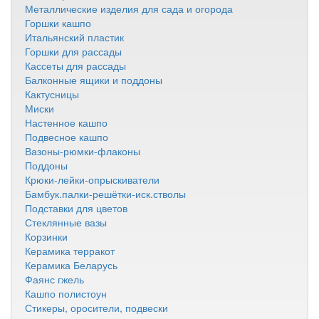
Металлические изделия для сада и огорода
Горшки кашпо
Итальянский пластик
Горшки для рассады
Кассеты для рассады
Балконные ящики и поддоны
Кактусницы
Миски
Настенное кашпо
Подвесное кашпо
Вазоны-рюмки-флаконы
Поддоны
Крюки-лейки-опрыскиватели
Бамбук.палки-решётки-иск.стволы
Подставки для цветов
Стеклянные вазы
Корзинки
Керамика терракот
Керамика Беларусь
Фаянс гжель
Кашпо полистоун
Стикеры, оросители, подвески